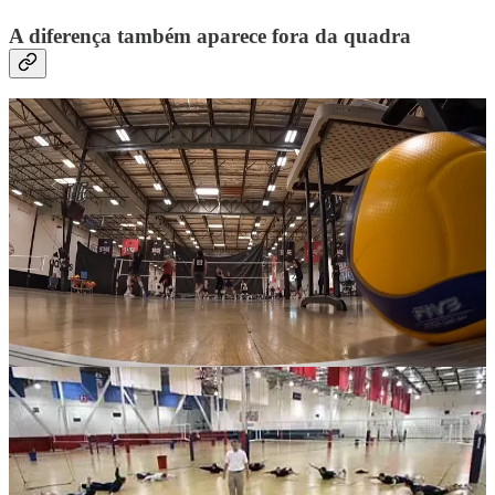
A diferença também aparece fora da quadra
Na minha experiência no Brasil, havia mais trabalho físico integrado
ao técnico — movimento na quadra, condicionamento, às vezes até
natação. Nos EUA, especialmente no universitário, encontrei uma
cultura muito mais forte de sala de musculação: mais peso, mais
força, mais potência, muito influenciada pela mentalidade do esporte
universitário americano como um todo, inclusive o futebol
americano.
Meu primeiro treinador de força ali tinha pegada de
football
. Pesado,