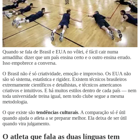
intenso, uma lógica diferente da que eu conhecia. Isso também faz
parte do choque: o atleta pode chegar com base técnica excelente,
mas precisa se adaptar a outra exigência física. De novo — não é
dizer que um modelo é melhor. São culturas diferentes tentando
resolver o mesmo problema: como preparar melhor um atleta para
competir.
O erro é transformar comparação em
julgamento
Quando se fala de Brasil e EUA no vôlei, é fácil cair numa
armadilha: dizer que um país ensina certo e o outro ensina errado.
Isso empobrece a conversa.
O Brasil não é só criatividade, emoção e improviso. Os EUA não
são só sistema, estatística e rigidez. Existem técnicos brasileiros
extremamente científicos e detalhistas, e técnicos americanos
criativos e intuitivos. E há muitos estilos dentro de cada país — nem
toda universidade treina igual, nem todo clube segue a mesma
metodologia.
O que existe são
tendências culturais
. A comparação só é útil
quando ajuda o atleta a se preparar melhor. Ela deixa de ser útil
quando vira julgamento.
O atleta que fala as duas línguas tem