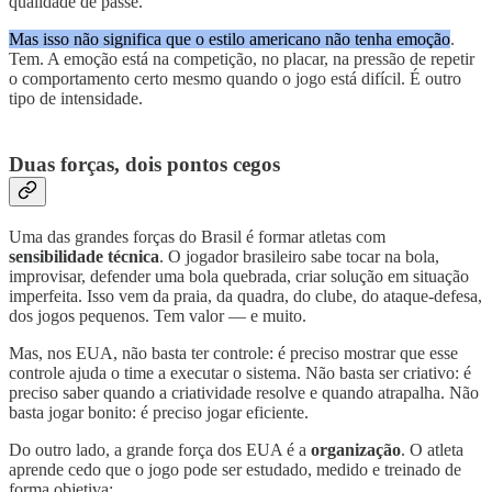
qualidade de passe.
Mas isso não significa que o estilo americano não tenha emoção
.
Tem. A emoção está na competição, no placar, na pressão de repetir
o comportamento certo mesmo quando o jogo está difícil. É outro
tipo de intensidade.
Duas forças, dois pontos cegos
Uma das grandes forças do Brasil é formar atletas com
sensibilidade técnica
. O jogador brasileiro sabe tocar na bola,
improvisar, defender uma bola quebrada, criar solução em situação
imperfeita. Isso vem da praia, da quadra, do clube, do ataque-defesa,
dos jogos pequenos. Tem valor — e muito.
Mas, nos EUA, não basta ter controle: é preciso mostrar que esse
controle ajuda o time a executar o sistema. Não basta ser criativo: é
preciso saber quando a criatividade resolve e quando atrapalha. Não
basta jogar bonito: é preciso jogar eficiente.
Do outro lado, a grande força dos EUA é a
organização
. O atleta
aprende cedo que o jogo pode ser estudado, medido e treinado de
forma objetiva: