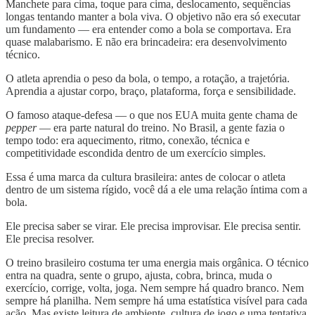
Manchete para cima, toque para cima, deslocamento, sequências
longas tentando manter a bola viva. O objetivo não era só executar
um fundamento — era entender como a bola se comportava. Era
quase malabarismo. E não era brincadeira: era desenvolvimento
técnico.
O atleta aprendia o peso da bola, o tempo, a rotação, a trajetória.
Aprendia a ajustar corpo, braço, plataforma, força e sensibilidade.
O famoso ataque-defesa — o que nos EUA muita gente chama de
pepper
— era parte natural do treino. No Brasil, a gente fazia o
tempo todo: era aquecimento, ritmo, conexão, técnica e
competitividade escondida dentro de um exercício simples.
Essa é uma marca da cultura brasileira: antes de colocar o atleta
dentro de um sistema rígido, você dá a ele uma relação íntima com a
bola.
Ele precisa saber se virar. Ele precisa improvisar. Ele precisa sentir.
Ele precisa resolver.
O treino brasileiro costuma ter uma energia mais orgânica. O técnico
entra na quadra, sente o grupo, ajusta, cobra, brinca, muda o
exercício, corrige, volta, joga. Nem sempre há quadro branco. Nem
sempre há planilha. Nem sempre há uma estatística visível para cada
ação. Mas existe leitura de ambiente, cultura de jogo e uma tentativa