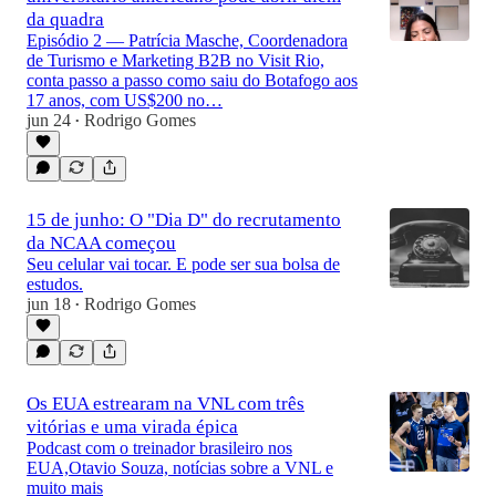
da quadra
Episódio 2 — Patrícia Masche, Coordenadora
de Turismo e Marketing B2B no Visit Rio,
conta passo a passo como saiu do Botafogo aos
17 anos, com US$200 no…
1:00:20
jun 24
Rodrigo Gomes
•
15 de junho: O "Dia D" do recrutamento
da NCAA começou
Seu celular vai tocar. E pode ser sua bolsa de
estudos.
jun 18
Rodrigo Gomes
•
Os EUA estrearam na VNL com três
vitórias e uma virada épica
Podcast com o treinador brasileiro nos
EUA,Otavio Souza, notícias sobre a VNL e
muito mais