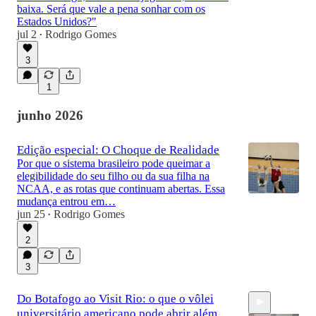
baixa. Será que vale a pena sonhar com os
Estados Unidos?"
jul 2
Rodrigo Gomes
•
3
1
junho 2026
Edição especial: O Choque de Realidade
Por que o sistema brasileiro pode queimar a
elegibilidade do seu filho ou da sua filha na
NCAA, e as rotas que continuam abertas. Essa
mudança entrou em…
jun 25
Rodrigo Gomes
•
2
3
Do Botafogo ao Visit Rio: o que o vôlei
universitário americano pode abrir além