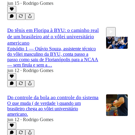
jun 15
Rodrigo Gomes
•
Do tênis em Floripa à BYU: o caminho real
de um brasileiro até o vôlei universitário
americano
Episódio 1 — Otávio Souza, assistente técnico
do vôlei masculino da BYU, conta passo a
passo como saiu de Florianópolis para a NCAA
— sem firula e sem a…
1:05:24
jun 12
Rodrigo Gomes
•
Do controle da bola ao controle do sistema
O que muda ( de verdade ) quando um
brasileiro chega ao vôlei universitário
americano.
jun 12
Rodrigo Gomes
•