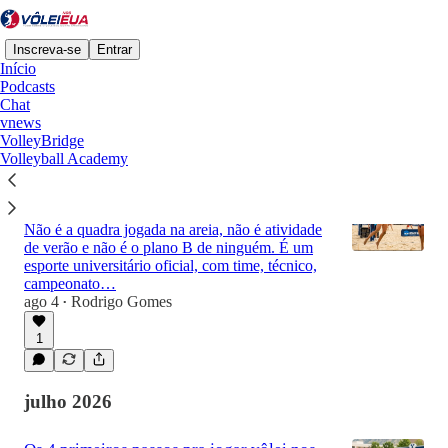
Inscreva-se
Entrar
Início
Podcasts
Chat
vnews
Mais recentes
Principais
Discussões
VolleyBridge
Volleyball Academy
Sua filha joga na areia? Existe um
caminho universitário americano pra isso
Não é a quadra jogada na areia, não é atividade
de verão e não é o plano B de ninguém. É um
esporte universitário oficial, com time, técnico,
campeonato…
ago 4
Rodrigo Gomes
•
1
julho 2026