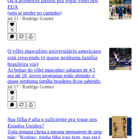
Os 4 primeiros passos pra jogar vôlei nos
EUA
(sem se perder no caminho)
jul 21
Rodrigo Gomes
•
6
O vôlei masculino universitário americano
está crescendo (e quase nenhuma família
brasileira viu)
As bolsas do vôlei masculino saltaram de 4,5
pra até 18, novos programas estão abrindo, e
quase nenhuma família brasileira ficou sabendo.
jul 17
Rodrigo Gomes
•
2
Sua filha é alta o suficiente pra jogar nos
Estados Unidos?
Toda semana chega a mesma mensagem de uma
mãe: "Rodrigo, minha filha joga bem, mas ela é